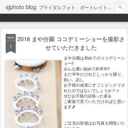
sjphoto blog
ブライダルフォト ポートレイト 大阪市東住吉区を拠点に鋭意撮影中 SJフォト
2018 まや分園 ココデミーショーを撮影さ
MAR
1
せていただきました
まや分園は初めてのココデミーシ
ョー‼︎
みんな通い始めて約半年‼︎
まだ半年だけれどしっかり踊り、
歌い、話し
お子様の成長にすごくビックリさ
れたのではないでしょうか？☆
ぜひお子様の頑張った姿を
ご家族で見ていただければと思い
ます🎵
ご父兄の皆様はお写真を閲覧いた